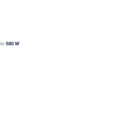
de
580 W