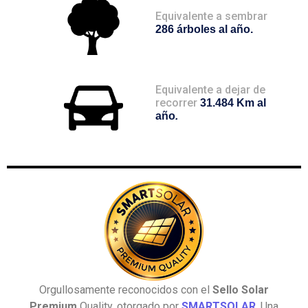
Equivalente a sembrar
286 árboles al año.
Equivalente a dejar de
recorrer
31.484 Km al
año
.
Orgullosamente reconocidos con el
Sello Solar
Premium
Quality, otorgado por
SMARTSOLAR
.
Una