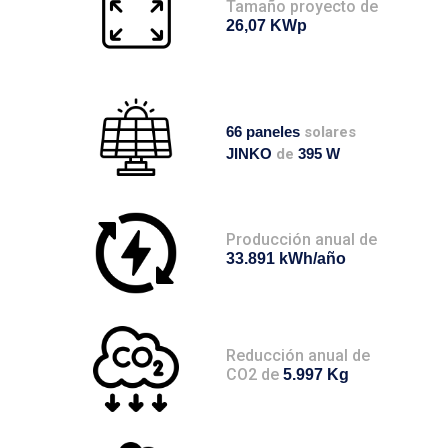
Tamaño proyecto de
26,07 KWp
66 paneles
solares
JINKO
de
395 W
Producción anual de
33.891 kWh/año
Reducción anual de
CO2 de
5.997 Kg