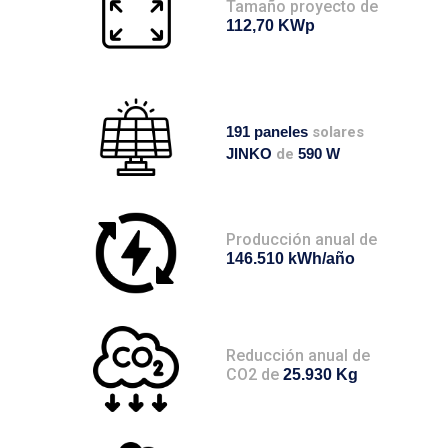
Tamaño proyecto de
112,70 KWp
191 paneles
solares
JINKO
de
590 W
Producción anual de
146.510 kWh/año
Reducción anual de
CO2 de
25.930 Kg