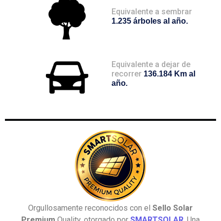
Equivalente a sembrar
1.235 árboles al año.
Equivalente a dejar de
recorrer
136.184 Km al
año
.
Orgullosamente reconocidos con el
Sello Solar
Premium
Quality, otorgado por
SMARTSOLAR
.
Una