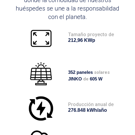
donde la comodidad de nuestros
huéspedes se une a la responsabilidad
con el planeta.
Tamaño proyecto de
212,96 KWp
352 paneles
solares
JINKO
de
605 W
Producción anual de
276.848 kWh/año