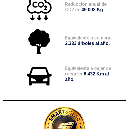
Reducción anual de
CO2 de
49.002 Kg
Equivalente a sembrar
2.333 árboles al año.
Equivalente a dejar de
recorrer
6.432 Km al
año
.