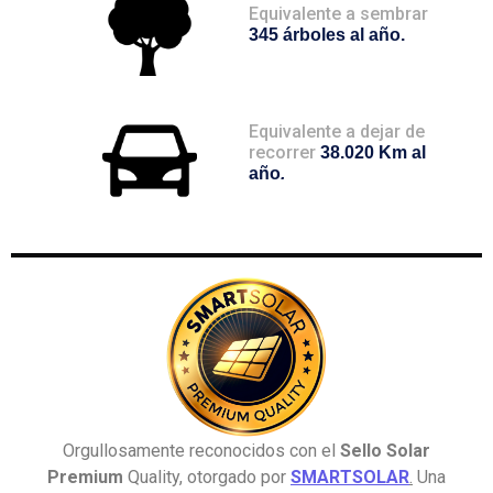
Equivalente a sembrar
345 árboles al año.
Equivalente a dejar de
recorrer
38.020 Km al
año
.
Orgullosamente reconocidos con el
Sello Solar
Premium
Quality, otorgado por
SMARTSOLAR
.
Una