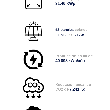
31.46 KWp
52 paneles
solares
LONGI
de
605 W
Producción anual de
40.898 kWh/año
Reducción anual de
CO2 de
7.241 Kg